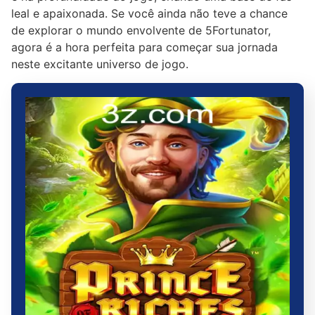
leal e apaixonada. Se você ainda não teve a chance
de explorar o mundo envolvente de 5Fortunator,
agora é a hora perfeita para começar sua jornada
neste excitante universo de jogo.