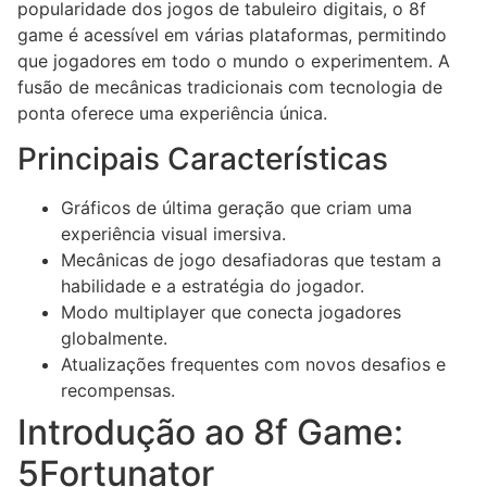
popularidade dos jogos de tabuleiro digitais, o 8f
game é acessível em várias plataformas, permitindo
que jogadores em todo o mundo o experimentem. A
fusão de mecânicas tradicionais com tecnologia de
ponta oferece uma experiência única.
Principais Características
Gráficos de última geração que criam uma
experiência visual imersiva.
Mecânicas de jogo desafiadoras que testam a
habilidade e a estratégia do jogador.
Modo multiplayer que conecta jogadores
globalmente.
Atualizações frequentes com novos desafios e
recompensas.
Introdução ao 8f Game:
5Fortunator