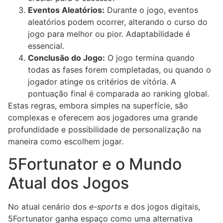
Eventos Aleatórios:
Durante o jogo, eventos
aleatórios podem ocorrer, alterando o curso do
jogo para melhor ou pior. Adaptabilidade é
essencial.
Conclusão do Jogo:
O jogo termina quando
todas as fases forem completadas, ou quando o
jogador atinge os critérios de vitória. A
pontuação final é comparada ao ranking global.
Estas regras, embora simples na superfície, são
complexas e oferecem aos jogadores uma grande
profundidade e possibilidade de personalização na
maneira como escolhem jogar.
5Fortunator e o Mundo
Atual dos Jogos
No atual cenário dos
e-sports
e dos jogos digitais,
5Fortunator ganha espaço como uma alternativa