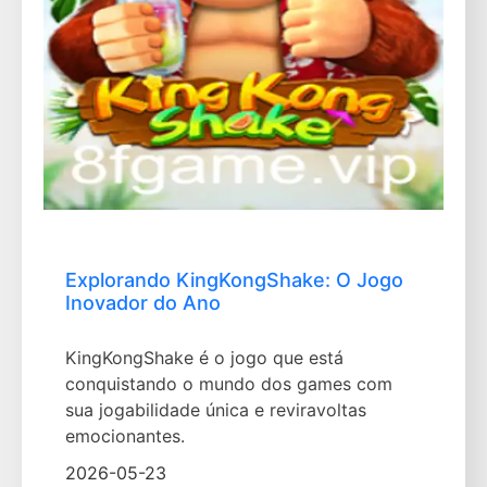
Explorando KingKongShake: O Jogo
Inovador do Ano
KingKongShake é o jogo que está
conquistando o mundo dos games com
sua jogabilidade única e reviravoltas
emocionantes.
2026-05-23