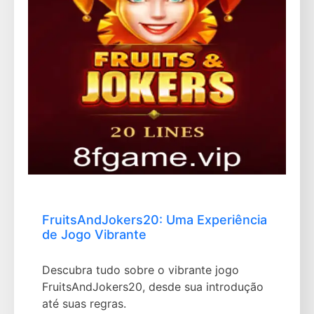
FruitsAndJokers20: Uma Experiência
de Jogo Vibrante
Descubra tudo sobre o vibrante jogo
FruitsAndJokers20, desde sua introdução
até suas regras.