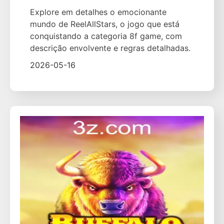
Explore em detalhes o emocionante
mundo de ReelAllStars, o jogo que está
conquistando a categoria 8f game, com
descrição envolvente e regras detalhadas.
2026-05-16