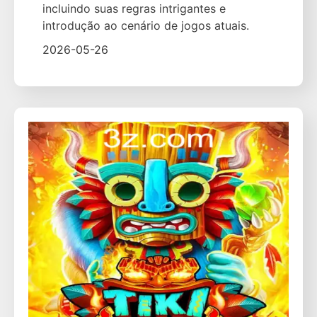
incluindo suas regras intrigantes e
introdução ao cenário de jogos atuais.
2026-05-26