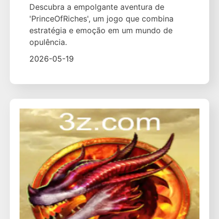
Descubra a empolgante aventura de
'PrinceOfRiches', um jogo que combina
estratégia e emoção em um mundo de
opulência.
2026-05-19