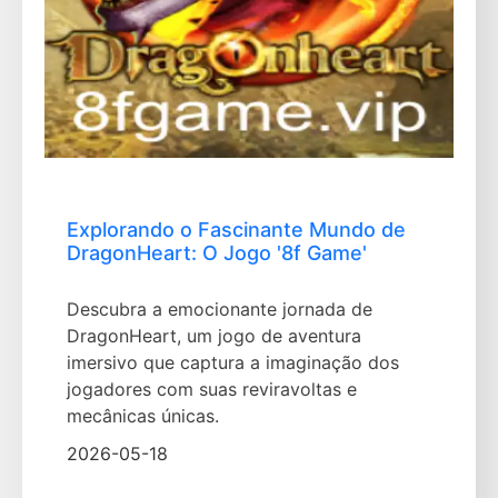
Explorando o Fascinante Mundo de
DragonHeart: O Jogo '8f Game'
Descubra a emocionante jornada de
DragonHeart, um jogo de aventura
imersivo que captura a imaginação dos
jogadores com suas reviravoltas e
mecânicas únicas.
2026-05-18