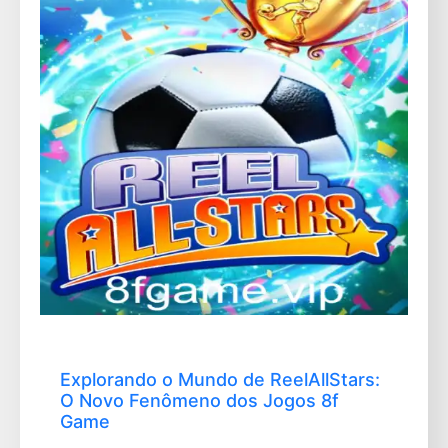
Explorando o Mundo de ReelAllStars:
O Novo Fenômeno dos Jogos 8f
Game