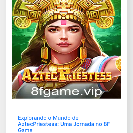
Explorando o Mundo de
AztecPriestess: Uma Jornada no 8F
Game