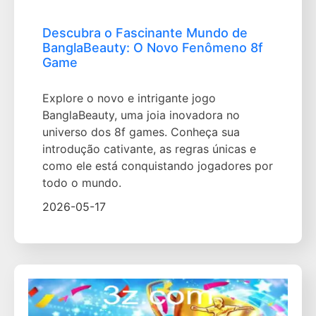
Descubra o Fascinante Mundo de
BanglaBeauty: O Novo Fenômeno 8f
Game
Explore o novo e intrigante jogo
BanglaBeauty, uma joia inovadora no
universo dos 8f games. Conheça sua
introdução cativante, as regras únicas e
como ele está conquistando jogadores por
todo o mundo.
2026-05-17