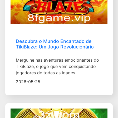
Descubra o Mundo Encantado de
TikiBlaze: Um Jogo Revolucionário
Mergulhe nas aventuras emocionantes do
TikiBlaze, o jogo que vem conquistando
jogadores de todas as idades.
2026-05-25