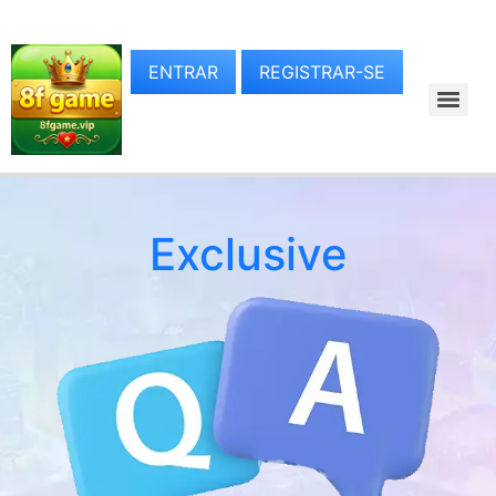
ENTRAR
REGISTRAR-SE
Exclusive