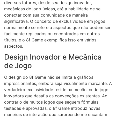
diversos fatores, desde seu design inovador,
mecânicas de jogo únicas, até a habilidade de se
conectar com sua comunidade de maneira
significativa. O conceito de exclusividade em jogos
normalmente se refere a aspectos que não podem ser
facilmente replicados ou encontrados em outros
títulos, e o 8f Game exemplifica isso em vários
aspectos.
Design Inovador e Mecânica
de Jogo
O design do 8f Game não se limita a gráficos
impressionantes, embora seja visualmente marcante. A
verdadeira exclusividade reside na mecânica de jogo
inovadora que desafia as convenções existentes. Ao
contrário de muitos jogos que seguem fórmulas
testadas e aprovadas, o 8f Game introduz novas
maneiras de interação que surpreendem e encantam