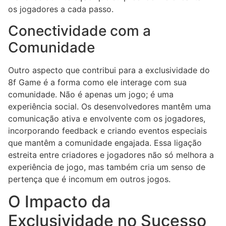
os jogadores a cada passo.
Conectividade com a
Comunidade
Outro aspecto que contribui para a exclusividade do
8f Game é a forma como ele interage com sua
comunidade. Não é apenas um jogo; é uma
experiência social. Os desenvolvedores mantêm uma
comunicação ativa e envolvente com os jogadores,
incorporando feedback e criando eventos especiais
que mantêm a comunidade engajada. Essa ligação
estreita entre criadores e jogadores não só melhora a
experiência de jogo, mas também cria um senso de
pertença que é incomum em outros jogos.
O Impacto da
Exclusividade no Sucesso