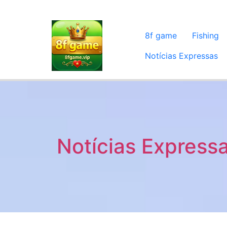
8f game
Fishing
Notícias Expressas
Notícias Express