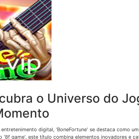
cubra o Universo do Jo
 Momento
entretenimento digital, 'BoneFortune' se destaca como u
'8f game', este título combina elementos inovadores e ca