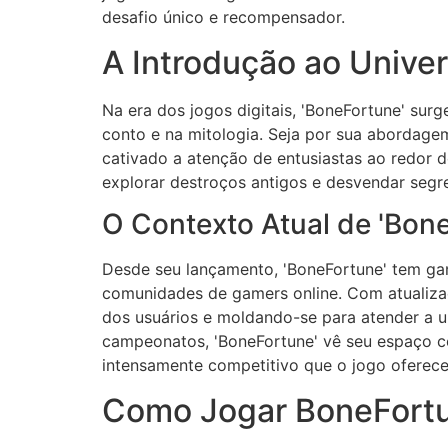
desafio único e recompensador.
A Introdução ao Unive
Na era dos jogos digitais, 'BoneFortune' s
conto e na mitologia. Seja por sua abordage
cativado a atenção de entusiastas ao redor 
explorar destroços antigos e desvendar segr
O Contexto Atual de 'Bon
Desde seu lançamento, 'BoneFortune' tem gan
comunidades de gamers online. Com atualizaç
dos usuários e moldando-se para atender a u
campeonatos, 'BoneFortune' vê seu espaço c
intensamente competitivo que o jogo oferece
Como Jogar BoneFort