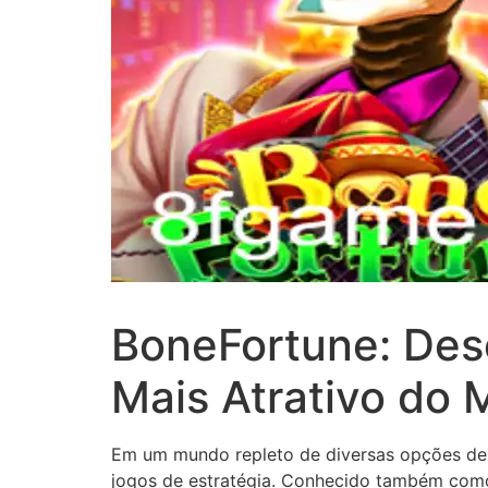
BoneFortune: Des
Mais Atrativo do
Em um mundo repleto de diversas opções de 
jogos de estratégia. Conhecido também como 