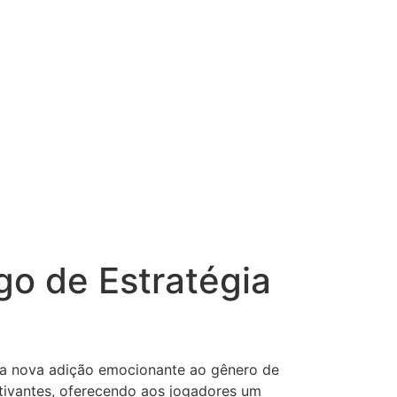
go de Estratégia
ma nova adição emocionante ao gênero de
tivantes, oferecendo aos jogadores um