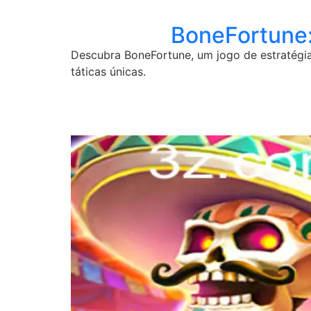
BoneFortune:
Descubra BoneFortune, um jogo de estratégi
táticas únicas.