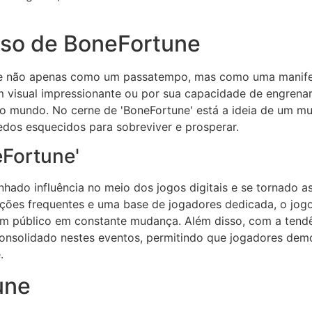
rso de BoneFortune
urge não apenas como um passatempo, mas como uma manifes
m visual impressionante ou por sua capacidade de engrenar
do mundo. No cerne de 'BoneFortune' está a ideia de um 
edos esquecidos para sobreviver e prosperar.
eFortune'
hado influência no meio dos jogos digitais e se tornado a
ões frequentes e uma base de jogadores dedicada, o jogo
m público em constante mudança. Além disso, com a tendê
onsolidado nestes eventos, permitindo que jogadores de
.
une