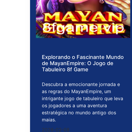
Explorando o Fascinante Mundo
de MayanEmpire: O Jogo de
Tabuleiro 8f Game
Descubra a emocionante jornada e
as regras do MayanEmpire, um
intrigante jogo de tabuleiro que leva
os jogadores a uma aventura
estratégica no mundo antigo dos
maias.
2026-02-08