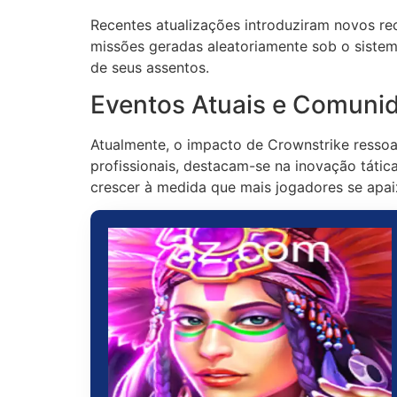
Recentes atualizações introduziram novos re
missões geradas aleatoriamente sob o sistem
de seus assentos.
Eventos Atuais e Comuni
Atualmente, o impacto de Crownstrike resso
profissionais, destacam-se na inovação tátic
crescer à medida que mais jogadores se apai