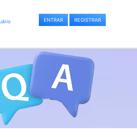
ENTRAR
REGISTRAR
uário