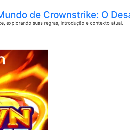
Mundo de Crownstrike: O Des
, explorando suas regras, introdução e contexto atual.