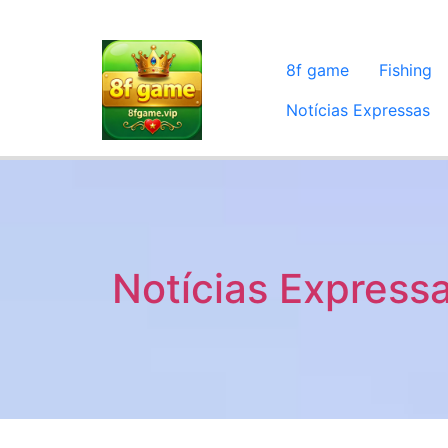
8f game
Fishing
Notícias Expressas
Notícias Express