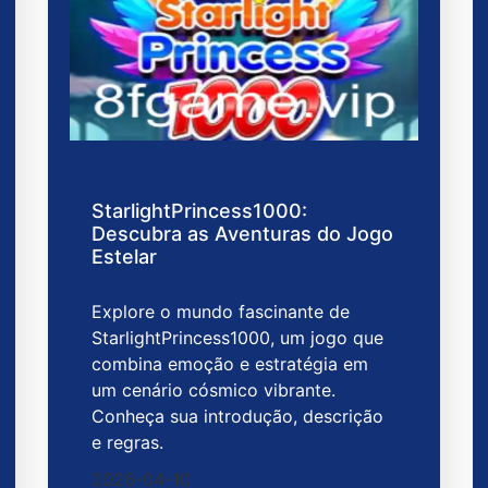
StarlightPrincess1000:
Descubra as Aventuras do Jogo
Estelar
Explore o mundo fascinante de
StarlightPrincess1000, um jogo que
combina emoção e estratégia em
um cenário cósmico vibrante.
Conheça sua introdução, descrição
e regras.
2026-04-10