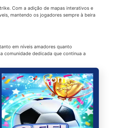
trike. Com a adição de mapas interativos e
íveis, mantendo os jogadores sempre à beira
 tanto em níveis amadores quanto
lida comunidade dedicada que continua a