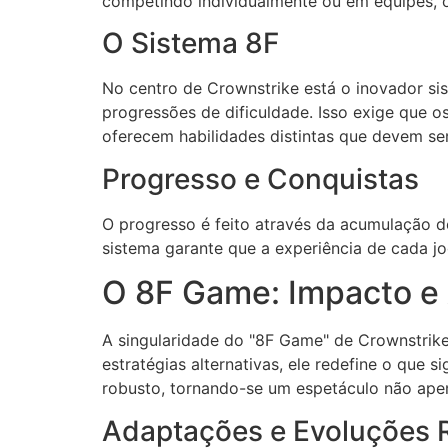
competindo individualmente ou em equipes, 
O Sistema 8F
No centro de Crownstrike está o inovador si
progressões de dificuldade. Isso exige que o
oferecem habilidades distintas que devem s
Progresso e Conquistas
O progresso é feito através da acumulação d
sistema garante que a experiência de cada jo
O 8F Game: Impacto e
A singularidade do "8F Game" de Crownstrike 
estratégias alternativas, ele redefine o que 
robusto, tornando-se um espetáculo não ape
Adaptações e Evoluções 