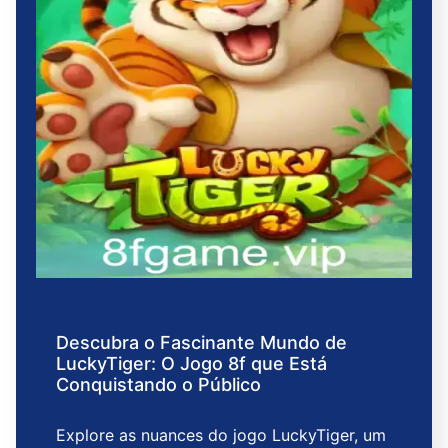
Descubra o Fascinante Mundo de
LuckyTiger: O Jogo 8f que Está
Conquistando o Público
Explore as nuances do jogo LuckyTiger, um